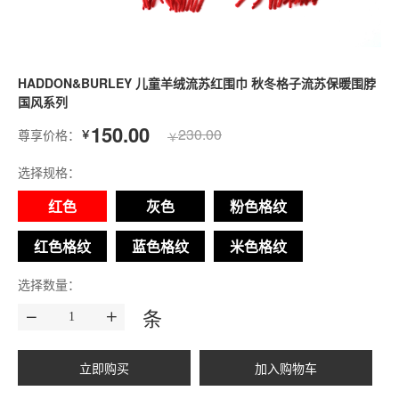
HADDON&BURLEY 儿童羊绒流苏红围巾 秋冬格子流苏保暖围脖
国风系列
150.00
230.00
尊享价格：
￥
￥
选择规格：
红色
灰色
粉色格纹
红色格纹
蓝色格纹
米色格纹
选择数量：
条