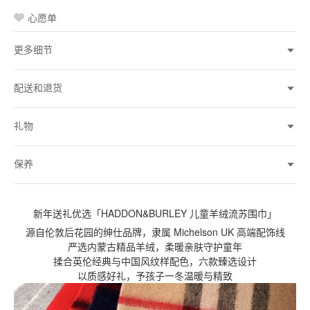
心愿单
更多细节
配送和退货
礼物
保养
新年送礼优选「HADDON&BURLEY 儿童羊绒流苏围巾」
源自伦敦后花园的绅仕品牌，隶属 Michelson UK 高端配饰线
严选内蒙古精品羊绒，柔暖亲肤守护童年
揉合英伦经典与中国风纹样配色，六款臻选设计
以质感好礼，予孩子一冬温暖与精致