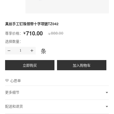
真丝手工钉珠领带十字项链TZ042
710.00
888.00
尊享价格：
￥
￥
选择数量：
条
心愿单
更多细节
配送和退货