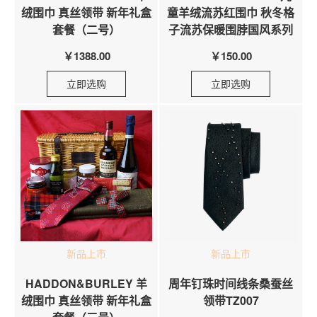
绒围巾 真丝领带 新年礼盒
童羊绒流苏红围巾 秋冬格
套餐（二号）
子流苏保暖围脖国风系列
￥1388.00
￥150.00
立即选购
立即选购
新品上市
新品上市
HADDON&BURLEY 羊
周年钉珠时间线条桑蚕丝
绒围巾 真丝领带 新年礼盒
领带TZ007